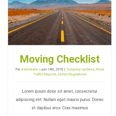
Moving Checklist
Par
webmaster
|
juin 14th, 2018
|
Company Updates
,
Road
Traffic Reports
,
Safety Regulations
Lorem ipsum dolor sit amet, consectetur
adipiscing elit. Nullam eget mauris purus. Donec
et dapibus eros. Cras maximus