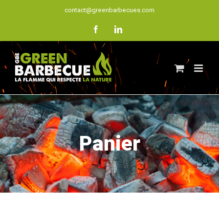
Skip
contact@greenbarbecues.com
to
facebook
linkedin
content
Panier