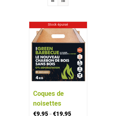
Stock épuisé
Coques de
noisettes
€
9,95
€
19,95
–