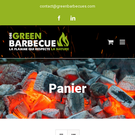
Skip
contact@greenbarbecues.com
to
facebook
linkedin
content
Panier